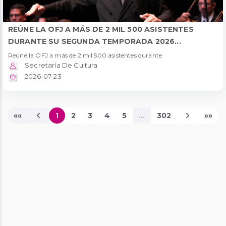
REÚNE LA OFJ A MÁS DE 2 MIL 500 ASISTENTES
DURANTE SU SEGUNDA TEMPORADA 2026...
Reúne la OFJ a más de 2 mil 500 asistentes durante
Secretaría De Cultura
2026-07-23
««
1
2
3
4
5
...
302
»»
Página Actual