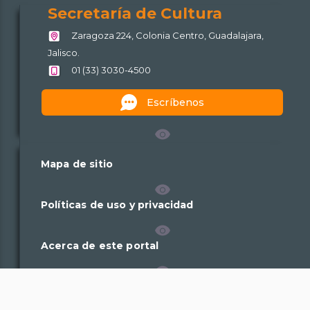
Secretaría
Secretaría
Secretaría
Secretaría de Cultura
de
de
de
Zaragoza 224, Colonia Centro, Guadalajara,
Cultura
Cultura
Cultura
Jalisco.
01 (33) 3030-4500
Escríbenos
Mapa de sitio
Políticas de uso y privacidad
Acerca de este portal
Plataforma Nacional de Transparencia