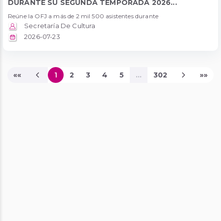
DURANTE SU SEGUNDA TEMPORADA 2026...
Reúne la OFJ a más de 2 mil 500 asistentes durante
Secretaría De Cultura
2026-07-23
««
1
2
3
4
5
...
302
»»
Página Actual